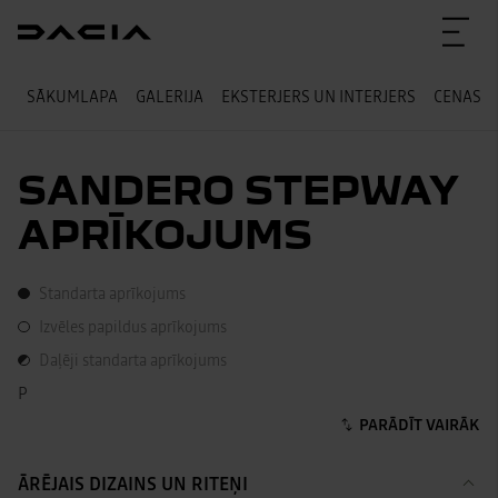
SĀKUMLAPA
GALERIJA
EKSTERJERS UN INTERJERS
CENAS
SANDERO STEPWAY
APRĪKOJUMS
Standarta aprīkojums
Standarta aprīkojums
Izvēles papildus aprīkojums
Izvēles papildus aprīkojums
Daļēji standarta aprīkojums
Daļēji standarta aprīkojums
P
ĀRĒJAIS DIZAINS UN RITEŅI