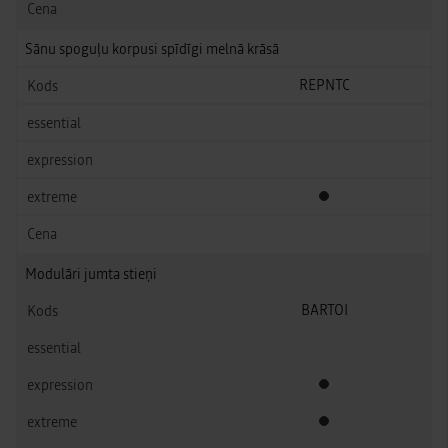
Sānu spoguļu korpusi spīdīgi melnā krāsā
REPNTC
Standarta aprīkojums
Modulāri jumta stieņi
BARTOI
Standarta aprīkojums
Standarta aprīkojums