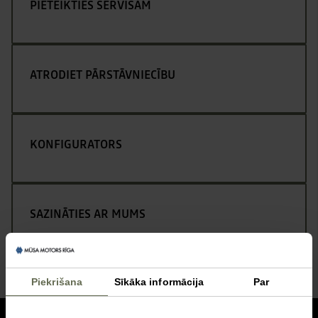
PIETEIKTIES SERVISAM
ATRODIET PĀRSTĀVNIECĪBU
KONFIGURATORS
SAZINĀTIES AR MUMS
Piekrišana
Sīkāka informācija
Par
uz augšu