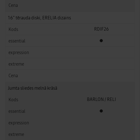
16" tērauda diski, ERELIA dizains
RDIF26
Standarta aprīkojums
Jumta sliedes melnā krāsā
BARLON / RELI
Standarta aprīkojums