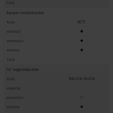
Bamperi virsbūves krāsā
BCTC
Standarta aprīkojums
Standarta aprīkojums
Standarta aprīkojums
16" vieglmetāla diski
RALU16 / ALU16
Izvēles papildus aprīkoj
Standarta aprīkojums