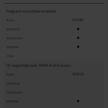
Pretgrants aizsardzības komplekts
KITGRV
Standarta aprīkojums
Standarta aprīkojums
Standarta aprīkojums
16" vieglmetāla diski, TAMIA BLACK dizains
RDIF24
Standarta aprīkojums