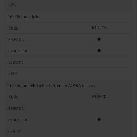
16" tērauda diski
RTOL16
Standarta aprīkojums
Standarta aprīkojums
16" tērauda Flexwheels riteņi ar ATARA dizains
RDIF20
Standarta aprīkojums