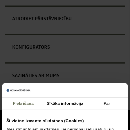
ATRODIET PĀRSTĀVNIECĪBU
KONFIGURATORS
SAZINĀTIES AR MUMS
Piekrišana
Sīkāka informācija
Par
uz augšu
Šī vietne izmanto sīkdatnes (Cookies)
Mēs izmantojam sīkdatnes, lai personalizētu saturu un