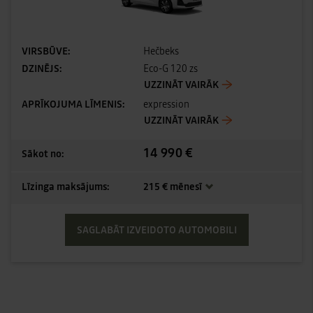
VIRSBŪVE:
Hečbeks
DZINĒJS:
Eco-G 120 zs
UZZINĀT VAIRĀK
APRĪKOJUMA LĪMENIS:
expression
UZZINĀT VAIRĀK
14 990 €
Sākot no:
Līzinga maksājums:
215 € mēnesī
SAGLABĀT IZVEIDOTO AUTOMOBILI