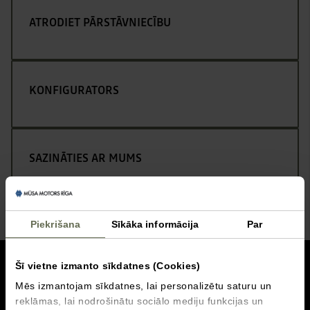
ATRODIET PĀRSTĀVNIECĪBU
KONFIGURATORS
SAZINĀTIES AR MUMS
Piekrišana
Sīkāka informācija
Par
uz augšu
Šī vietne izmanto sīkdatnes (Cookies)
Mēs izmantojam sīkdatnes, lai personalizētu saturu un
AKCIJAS
reklāmas, lai nodrošinātu sociālo mediju funkcijas un